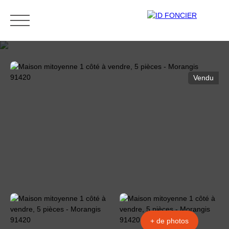
Vendu
ACCUEIL
ACHETER
LOUER
ESTIMATION
Être rappelé
+ de photos