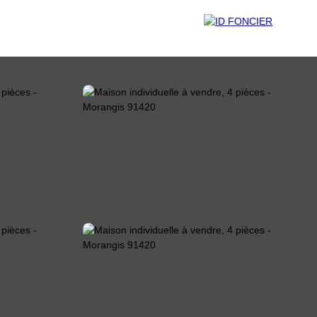
T
Être rappelé