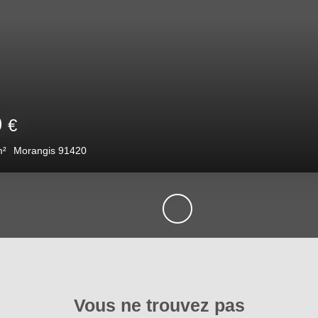
380 000
€
6
pièces
95.08
m²
Morangis 91420
Vous ne trouvez pas