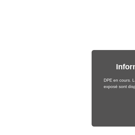
Infor
DPE en cours. Le
exposé sont disp