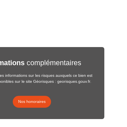
mations
complémentaires
s informations sur les risques auxquels ce bien est
onibles sur le site Géorisques : georisques.gouv.fr.
Nos honoraires