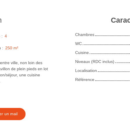
n
Carac
Chambres
s
:
4
WC
n
:
250
m²
Cuisine
Niveaux (RDC inclus)
ntre ville, non loin des
llon de plein pieds en lot
Localisation
on/séjour, une cuisine
Référence
.
r un mail