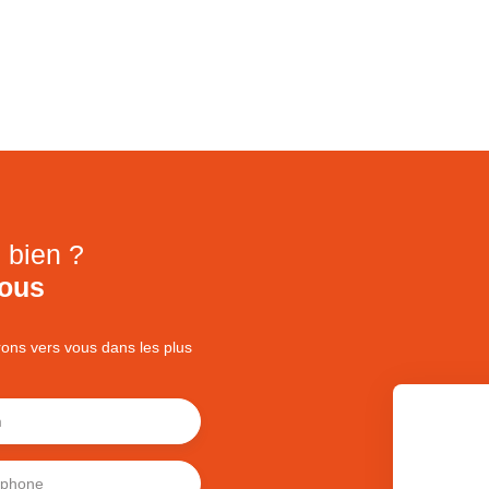
 bien ?
nous
rons vers vous dans les plus
m
éphone