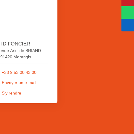
ID FONCIER
enue Aristide BRIAND
91420 Morangis
+33 9 53 00 43 00
Envoyer un e-mail
S'y rendre