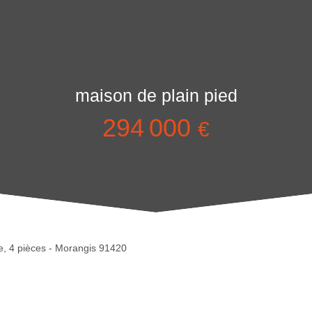
maison de plain pied
294 000
€
re, 4 pièces - Morangis 91420