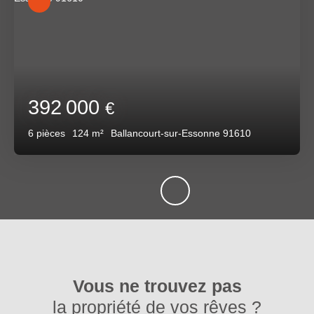
392 000
€
6
pièces
124
m²
Ballancourt-sur-Essonne 91610
Vous ne trouvez pas
la propriété de vos rêves ?