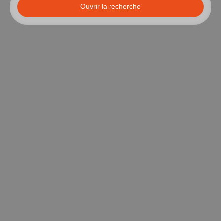
Ouvrir la recherche
Type d'offre
Location
Type de bien
Appartement
Localisation
Paris (75009)
Loyer max (€/mois)
Surface min (m²)
Rechercher